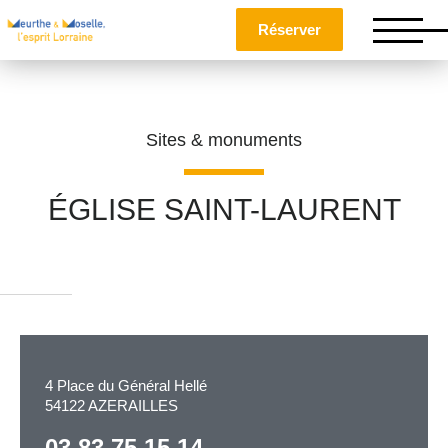
Réserver
Sites & monuments
ÉGLISE SAINT-LAURENT
Nom
*
Prénom
*
4 Place du Général Hellé
54122 AZERAILLES
Téléphone
03 83 75 15 14