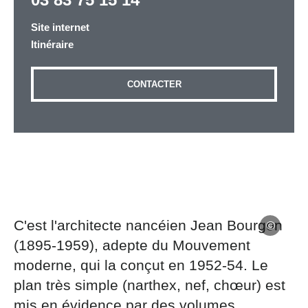
Site internet
Itinéraire
Adresse email
*
CONTACTER
Message
*
C'est l'architecte nancéien Jean Bourgon
Les informations recueillies à partir de ce formulaire
(1895-1959), adepte du Mouvement
sont nécessaires au traitement de votre demande (sauf
mention contraire). Vous disposez d’un droit d’accès,
moderne, qui la conçut en 1952-54. Le
de rectification et d’opposition aux données vous
plan très simple (narthex, nef, chœur) est
concernant, que vous pouvez exercer en adressant une
demande par courriel à tourisme@departement54.fr ou
mis en évidence par des volumes