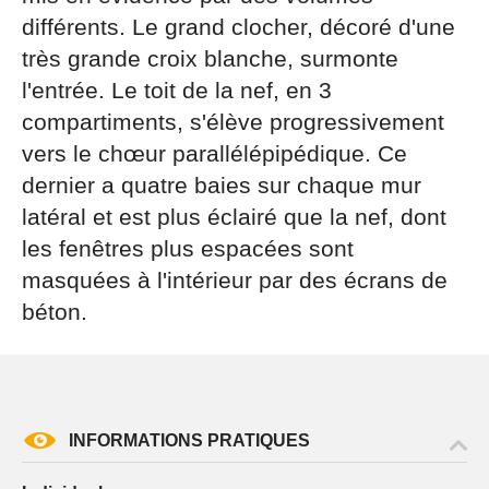
par courrier signé accompagné de la copie d’un titre
différents. Le grand clocher, décoré d'une
d’identité à l’adresse suivante : Meurthe & Moselle
très grande croix blanche, surmonte
Tourisme - 48 esplanade Jacques-Baudot CO 90019
54035 NANCY cedex
l'entrée. Le toit de la nef, en 3
compartiments, s'élève progressivement
reCAPTCHA
vers le chœur parallélépipédique. Ce
dernier a quatre baies sur chaque mur
latéral et est plus éclairé que la nef, dont
les fenêtres plus espacées sont
masquées à l'intérieur par des écrans de
béton.
INFORMATIONS PRATIQUES