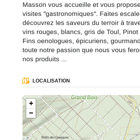
Masson vous accueille et vous propose
visites "gastronomiques". Faites escale 
découvrez les saveurs du terroir à tr
vins rouges, blancs, gris de Toul, Pinot 
Fins oenologues, épicuriens, gourmands 
Les informati
toute notre passion que nous vous fero
(sauf mention
nos produits ...
vous concern
tourisme@depa
l’adresse su
NANCY ced
LOCALISATION
reCAPTCH
+
−