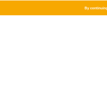
By continuing
PRO
MARQUE
Accueil vélo
Meurthe & Moselle, l'esprit Lorraine