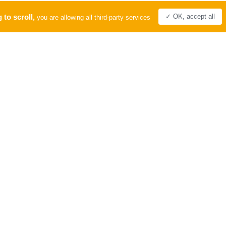
 to scroll,
✓ OK, accept all
you are allowing all third-party services
PRO
LABEL
Tourisme &
Handicap
Comité Départemental du Tourisme