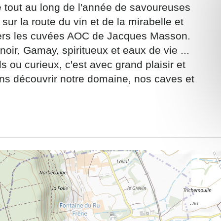
 tout au long de l'année de savoureuses
sur la route du vin et de la mirabelle et
avers les cuvées AOC de Jacques Masson.
noir, Gamay, spiritueux et eaux de vie ...
ou curieux, c'est avec grand plaisir et
ons recueillies à partir de ce formulaire sont nécessaires au traitement de v
ns découvrir notre domaine, nos caves et
 contraire). Vous disposez d’un droit d’accès, de rectification et d’oppositio
ant, que vous pouvez exercer en adressant une demande par courriel à
rtement54.fr ou par courrier signé accompagné de la copie d’un titre d’ident
ivante : Meurthe & Moselle Tourisme - 48 esplanade Jacques-Baudot CO 900
ex
A