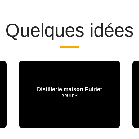
Quelques idées
Distillerie maison Eulriet
BRULEY