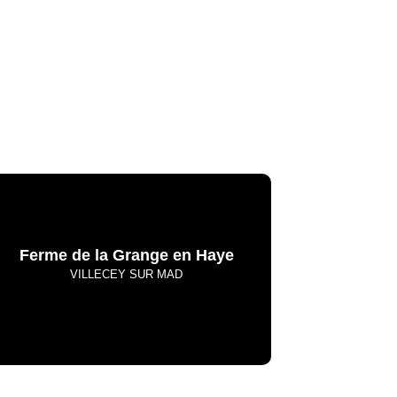
La Meurthe & Moselle en instantanée,
recherchez ce que vous voulez
Ferme de la Grange en Haye
VILLECEY SUR MAD