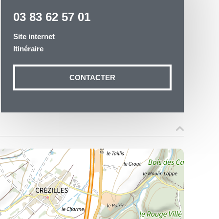
03 83 62 57 01
Site internet
Itinéraire
otre demande
CONTACTER
n aux données
ité à
19 54035